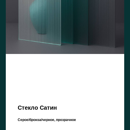
Стекло Сатин
Серое/бронза/черное, прозрачное