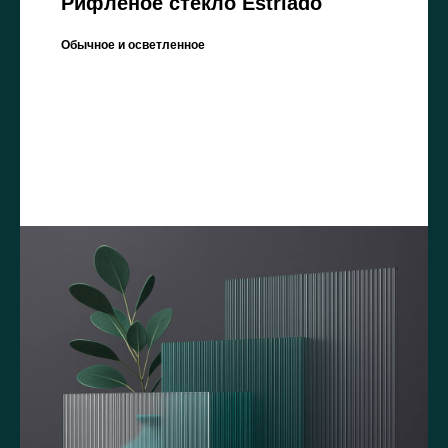
Рифленое стекло Estriado
Обычное и осветленное