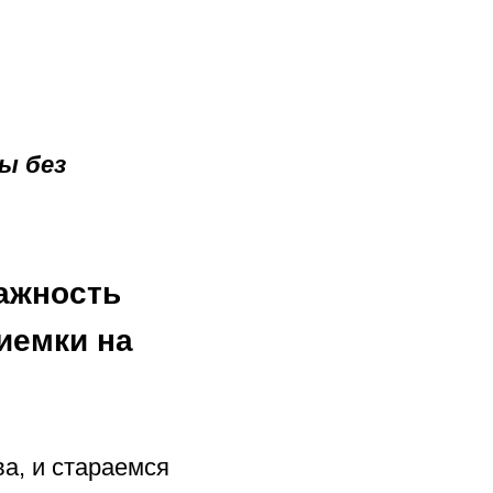
ы без
ажность
иемки на
а, и стараемся