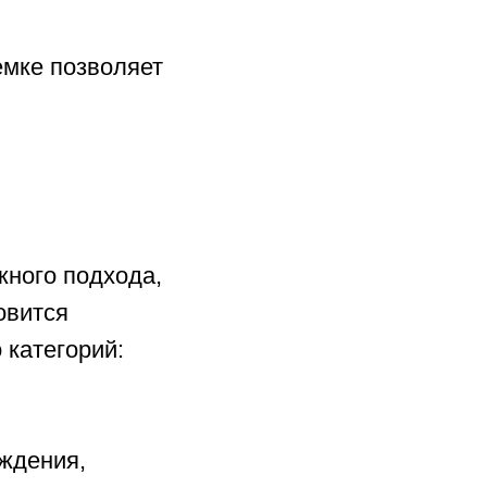
емке позволяет
жного подхода,
овится
 категорий:
ждения,