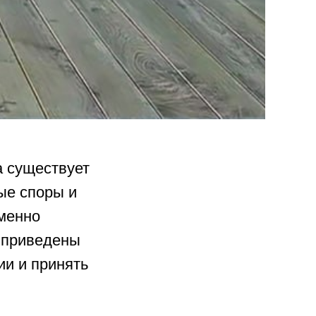
а существует
ые споры и
менно
е приведены
ии и принять