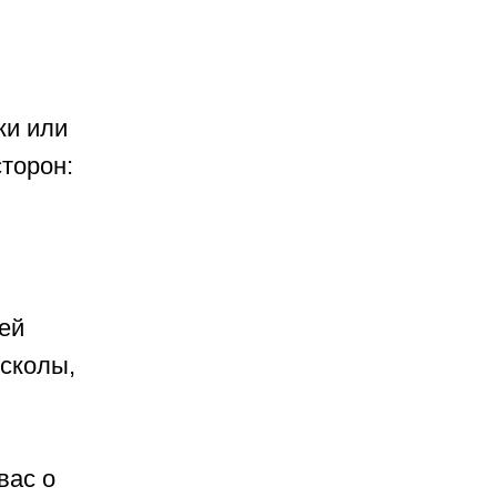
ки или
торон:
ей
сколы,
вас о