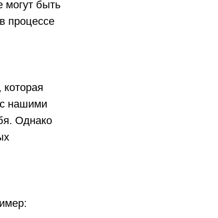
е могут быть
 в процессе
 которая
 с нашими
бя. Однако
ых
имер: