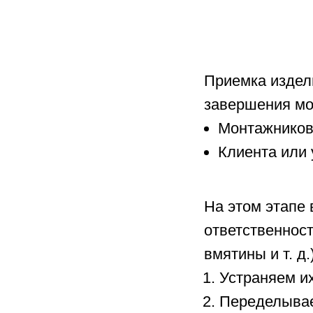
Приемка издел
завершения мо
Монтажников
Клиента или 
На этом этапе
ответственнос
вмятины и т. д.
Устраняем их
Переделывае